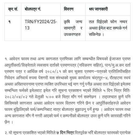
क्र.सं.
बोलपत्र नं.
विवरण
थप जानकारी
१
TRN/FY2024/25-
कृषि जन्य
तल दिईएको फोन नम्वर
13
सामाग्री र
अथवा ईमेल बाट सम्पर्क गर्न
उपकरणहरु
सकिनेछ ।
१. आवेदन फारम तथा अन्य कागजात प्राप्तिका लागि सम्बन्धीत विषयको ईजाजत प्राप्त
आपुर्तीकर्ता/विक्रेताले व्यवसाय दर्ताको प्रमाणपत्र (नविकरण सहित), पान/मु.अ.कर दर्ता
प्रमाण पत्र र आर्थिक वर्ष २०८०/८१ को कर चुक्ता प्रमाण–पत्रको प्रतिलिपीसहित
निवेदन अनिवार्य रुपमा पेशगरी यस संस्थाको मुख्य कार्यालय चंद्रपुर–४, रौतहटमा स्वयं
अथवा अख्तियारनामा प्राप्त व्यक्ति उपस्थित भई माग गर्नु पर्नेछ अथवा तल दिईएको इमेलमा
सम्बन्धित फर्मको इमेलवाट इमेल गरि सूचना प्रकाशन भएको मितिले ५ दिन भित्र मितिः
२०८२/०४/०२ गते वेलुकी ५ः०० बजे भित्र माँग गर्न सक्नेछन । तद्पश्चात कुनै पनि
किसिमको कागजात अथवा आवेदन फारम वितरण गरिने छैन र आपुर्तिकर्ताहरुले आवेदन
फारम बुझिलिएको फर्म/कम्पनिबाट मात्र बोलपत्र बुझाउनु पर्ने हुन्छ । आवेदन फारम तथा
अन्य कागजात माँग नै नगरी आएको फर्म र कम्पनीको बोलपत्र उपर कुनै पनि कारवाही गरिने
छैन ।
२. यो सूचना प्रकाशित भएको मितिले
७ दिन भित्र
रितपूर्वक भरिे बोलपत्र फारमको प्रत्येक