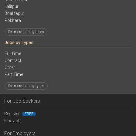
Lalitpur
Bhaktapur
Pokhara
See more jobs by cities
Jobs by Types
FullTime
Contract
Other
Part Time
See more jobs by types
For Job Seekers
Register
FREE
Find Job
For Employers