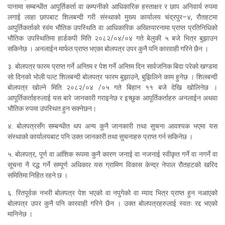
पानामा सम्बन्धीत आपूर्तिकर्ता वा कम्पनीको आधिकारिक हस्ताक्षर र छाप अनिवार्य रुपमा
लगाई लाहा छापबाट शिलबन्दी गरी संस्थाको मुख्य कार्यालय चंद्रपुर–४, रौतहटमा
आपुर्तिकर्ताको स्वंम भौतिक उपस्थिति वा आधिकारिक अख्तियारनामा प्राप्त प्रतिनिधिको
भौतिक उपस्थितिमा हार्डकपी मिति २०८२/०४/०४ गते बेलुकी ५ बजे भित्र बुझाउन
सकिनेछ । अनलाईन मार्फत प्राप्त भएका बोलपत्र उपर कुनै पनि कारवाही गरिने छैन ।
३. बोलपत्र फारम प्राप्त गर्ने अन्तिम र पेश गर्ने अन्तिम दिन सार्वजनिक बिदा परेको खण्डमा
सो दिनको भोली पल्ट शिलबन्दी बोलपत्र फारम बुझाउने, बुझिलिने काम हुनेछ । शिलबन्दी
बोलपत्र खोल्ने मिति २०८२/०४ /०५ गते बिहान ११ बजे देखि खोलिनेछ ।
आपूर्तिकर्ताहरुलाई यस बारे जानकारी गराइनेछ र इच्छुक आपूर्तिकर्ताहरु अनलाईन अथवा
भौतिक रुपमा उपस्थित हुन सक्नेछन।
४.
बोलपत्रसँग सम्बन्धीत थप अन्य कुनै जानकारी तथा सुचना आवश्यक भएमा यस
संस्थाको कार्यालयबाट पनि उक्त जानकारी तथा सुचनाहरु प्राप्त गर्न सकिनेछ ।
५.
बोलपत्र, पूर्ण वा आंशिक रूपमा कुनै कारण जनाई वा नजनाई स्वीकृत गर्ने वा नगर्ने वा
सूचना नै रद्ध गर्ने सम्पूर्ण अधिकार यस ग्रामिण विकास केन्द्र नेपाल रौतहटको खरिद
समितिमा निहित रहने छ ।
६.
रितपूर्वक नभरी बोलपत्र पेश भएको वा नपुगेको वा म्याद भित्र प्राप्त हुन नआएको
बोलपत्र उपर कुनै पनि कारवाही गरिने छैन । उक्त बोलपत्रहरुलाई स्वतः रद्द भएको
मानिनेछ ।