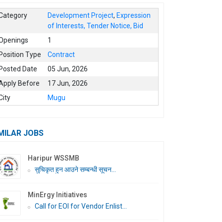
Category
Development Project
,
Expression
of Interests, Tender Notice, Bid
Openings
1
Position Type
Contract
Posted Date
05 Jun, 2026
Apply Before
17 Jun, 2026
City
Mugu
MILAR JOBS
Haripur WSSMB
सुचिकृत हुन आउने सम्बन्धी सूचन...
MinErgy Initiatives
Call for EOI for Vendor Enlist...