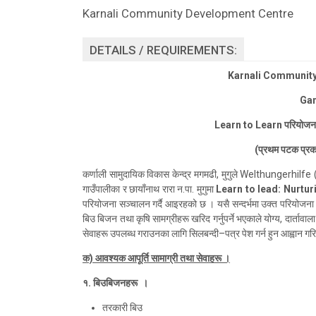
Karnali Community Development Centre
DETAILS / REQUIREMENTS:
Karnali Communit
Ga
Learn to Learn परियोजनाक
(प्रथम पटक प्रक
कर्णाली सामुदायिक विकास केन्द्र मगमढी, मुगुले Welthungerhilf
गाउँपालीका र छायाँनाथ रारा न.पा. मुगुमा
Learn to lead: Nurturi
परियोजना सञ्चालन गर्दै आइरहको छ । यसै सन्दर्भमा उक्त परियोजना 
बिउ बिजन तथा कृषि सामग्रीहरू खरिद गर्नुपर्ने भएकाले योग्य, दार्तावाल
सेवाहरू उपलब्ध गराउनका लागि सिलबन्दी–पत्र पेश गर्न हुन आह्वान गरि
क) आवश्यक आपूर्ति सामाग्री तथा सेवाह
रू
।
१. बिउबिजनह
रू
।
तरकारी बिउ