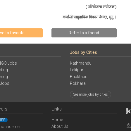
( परियोजना संयोजक )
कर्णाली सामुदायिक बिकास केन्द्र, मुगु ।
ve to favorite
Refer to a friend
Jobs by Cities
NGO Jobs
Kathmandu
ting
Lalitpur
ering
Bhaktapur
 Jobs
Pokhara
See more jobs by cities
yers
Links
Home
REE
About Us
nouncement