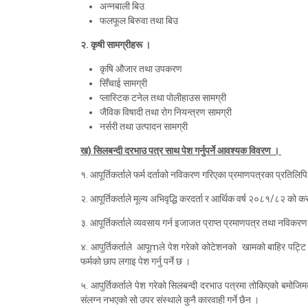
अन्नबाली बिउ
फलफूल बिरुवा तथा बिउ
२. कृषी सामग्रीह
रू
।
कृषि औजार तथा उपकरण
सिँचाई सामग्री
प्लास्टिक टनेल तथा पोलीहाउस सामग्री
जैविक विषादी तथा रोग नियन्त्रण सामग्री
नर्सरी तथा उत्पादन सामग्री
ख) सिलबन्दी दरभाउ पत्र साथ पेश गर्नुपर्ने आ
व
श्यक
वि
व
रण ।
१. आपूर्तिकर्ताले फर्म दर्ताको नविकरण गरिएका प्रमाणपत्रका प्रतिलिपि प
२. आपूर्तिकर्ताले मूल्य अभिवृद्धि करदर्ता र आर्थिक वर्ष २०८१/८२ को कर 
३. आपूर्तिकर्ताले व्यवसाय गर्न इजाजत प्राप्त प्रमाणपत्र तथा नविकरण प्
४. आपुर्तिकर्ताले आपूmले पेश गरेको कोटेशनको खामको बाहिर पट्टि स्प
फर्मको छाप लगाइ पेश गर्नु पर्ने छ ।
५. आपुर्तिकर्ताले पेश गरेको सिलबन्दी दरभाउ पत्रमा तोकिएको बमोज
संलग्न नभएको सो उपर संस्थाले कुनै कारवाही गर्ने छैन ।