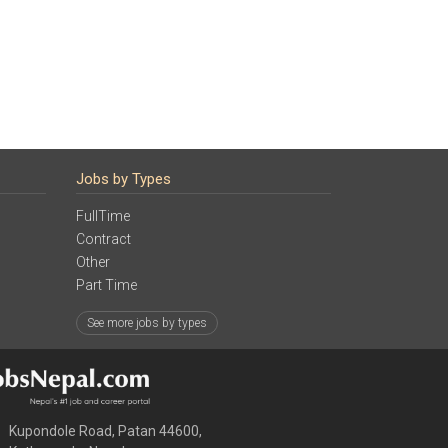
Jobs by Types
FullTime
Contract
Other
Part Time
See more jobs by types
Kupondole Road, Patan 44600,