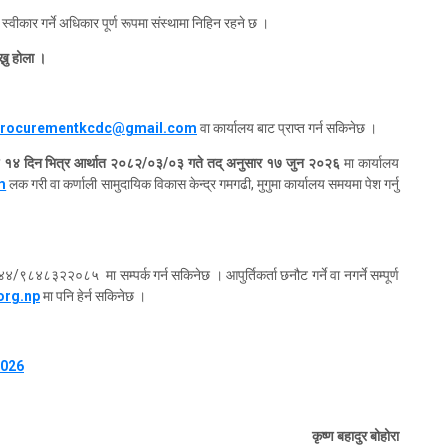
वीकार गर्ने अधिकार पूर्ण रूपमा संस्थामा निहिन रहने छ ।
ख्नु होला ।
procurementkcdc@gmail.com
वा कार्यालय बाट प्राप्त गर्न सकिनेछ ।
े
१४ दिन भित्र आर्थात २०८२/०३/०३ गते तद् अनुसार १७ जुन २०२६
मा कार्यालय
m
लक गरी वा कर्णाली सामुदायिक विकास केन्द्र गमगढी, मुगुमा कार्यालय समयमा पेश गर्नु
४/९८४८३२२०८५ मा सम्पर्क गर्न सकिनेछ । आपुर्तिकर्ता छनौट गर्ने वा नगर्ने सम्पूर्ण
rg.np
मा पनि हेर्न सकिनेछ ।
2026
कृष्ण बहादुर बोहोरा