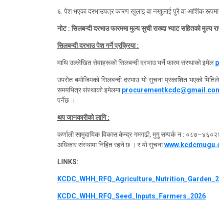
६. पेश भएका दरभाउपत्र कारण खुलाइ वा नखुलाई पुरै वा आशिंक रूपमा स्
नोट : सिलबन्दी दरभाउ फारममा मुल्य सुची राख्दा भ्याट सहितको मुल्य रा
सिलबन्दी दरभाउ पेश गर्ने प्रक्रिया :
माथि उल्लेखित सेवाहरूको सिलबन्दी दरभाउ भर्ने फारम संस्थाको इमेल
उपरोत बमोजिमको सिलबन्दी दरभाउ यो सुचना प्रकाशित भएको मितिल
समयभित्र संस्थाको इमेलमा
procurementkcdc@gmail.co
पर्नेछ ।
थप जानकारीको लागि :
कर्णाली सामुदायिक विकास केन्द्र गमगढी, मुगु सम्पर्क न : ०८७–४६०२४
अधिकार संस्थामा निहित रहने छ । र यो सुचना
www.kcdcmugu.o
LINKS:
KCDC_WHH_RFQ_Agriculture_Nutrition_Garden_
KCDC_WHH_RFQ_Seed_Inputs_Farmers_2026