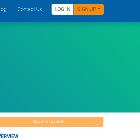
log
Contact Us
LOG IN
SIGN UP
Save to favorite
VERVIEW