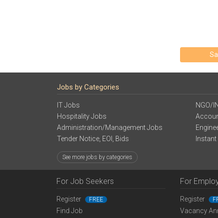
Sa
Jobs by Categories
IT Jobs
NGO/I
Hospitality Jobs
Accoun
Administration/Management Jobs
Engine
Tender Notice, EOI, Bids
Instant
See more jobs by categories
For Job Seekers
For Emplo
Register
Register
FREE
F
Find Job
Vacancy An