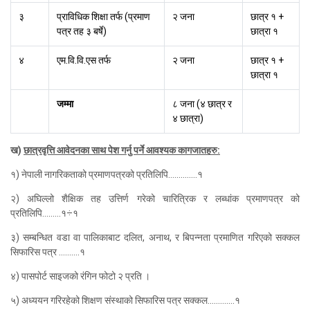
३
प्राविधिक शिक्षा तर्फ (प्रमाण
२ जना
छात्र १ +
पत्र तह ३ बर्षे)
छात्रा १
४
एम.वि.वि.एस तर्फ
२ जना
छात्र १ +
छात्रा १
जम्मा
८ जना (४ छात्र र
४ छात्रा)
ख)
छात्रवृत्ति आवेदनका साथ पेश गर्नु पर्ने आवश्यक कागजातहरु:
१) नेपाली नागरिकताको प्रमाणपत्रको प्रतिलिपि..............१
२) अघिल्लो शैक्षिक तह उत्तिर्ण गरेको चारित्रिक र लब्धांक प्रमाणपत्र को
प्रतिलिपि.........१÷१
३) सम्बन्धित वडा वा पालिकाबाट दलित, अनाथ, र बिपन्नता प्रमाणित गरिएको सक्कल
सिफारिस पत्र ..........१
४) पासपोर्ट साइजको रंगिन फोटो २ प्रति ।
५) अध्ययन गरिरहेको शिक्षण संस्थाको सिफारिस पत्र सक्कल.............१