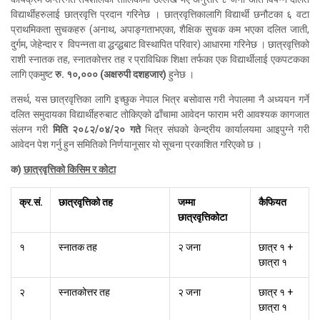
विद्यार्थीहरुलाई छात्रवृत्ति प्रदान गरिनेछ । छात्रवृत्तिकालागि विद्यार्थी छनौटका ६ वटा
प्राथमिकता सुचकहरु (अनाथ, अपाङ्गताभएका, शैक्षिक सुचक कम भएका दलित जाती,
दुर्गम, जेहेन्दार र विपन्नता वा द्धन्द्धबाट विस्थापित परिवार) आधारमा गरिनेछ । छात्रवृत्तिको
राशी स्नातक तह, स्नातकोत्तर तह र प्राविधिक शिक्षा तर्फका एक विद्यार्थीलाई एकपटकका
लागि एकमुष्ट
रु. १०,००० (अक्षरुपी दशहजार)
हुनेछ
।
तसर्थ, यस छात्रवृत्तिका लागि इच्छुक नेपाल भित्र बसोवास गरी नेपालमा नै अध्ययन गर्ने
दलित समुदायका विद्यार्थीहरुबाट तोकिएको ढाँचामा आवेदन फाराम भरी आवश्यक कागजात
संलग्न गरी
मिति २०८२/०४/२
०
गते
भित्र संघको केन्द्रीय कार्यालयमा आइपुग्ने गरी
आवेदन पेश गर्नु हुन समितिको निर्णयानूसार यो सूचना प्रकाशित गरिएको छ ।
क)
छात्रवृत्तिको किसिम र कोटा
क्र.सं.
छात्रवृत्तिको तह
जम्मा
कैफियत
छात्रवृत्तिकोटा
१
स्नातक तह
२ जना
छात्र १ +
छात्रा १
२
स्नातकोत्तर तह
२ जना
छात्र १ +
छात्रा १