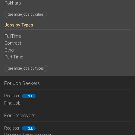
Pokhara
See more jobs by cities
Jobs by Types
FullTime
Contract
Other
Part Time
See more jobs by types
For Job Seekers
Register
FREE
Find Job
For Employers
Register
FREE