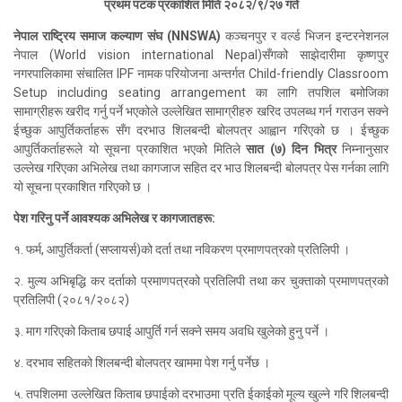
प्रथम पटक प्रकाशित मिति २०८२
/
९
/
२७ गते
नेपाल राष्ट्रिय समाज कल्याण संघ (
NNSWA)
कञ्चनपुर र वर्ल्ड भिजन इन्टरनेशनल
नेपाल (
World vision international Nepal)
सँगको साझेदारीमा कृष्णपुर
नगरपालिकामा संचालित
IPF
नामक परियोजना अन्तर्गत
Child-friendly Classroom
Setup including seating arrangement
का लागि तपशिल बमोजिका
सामाग्रीहरू खरीद गर्नु पर्ने भएकोले उल्लेखित सामाग्रीहरु खरिद उपलब्ध गर्न गराउन सक्ने
ईच्छुक आपुर्तिकर्ताहरू सँग दरभाउ शिलबन्दी बोलपत्र आह्वान गरिएको छ । ईच्छुक
आपुर्तिकर्ताहरूले यो सूचना प्रकाशित भएको मितिले
सात (७) दिन भित्र
निम्नानुसार
उल्लेख गरिएका अभिलेख तथा कागजाज सहित दर भाउ शिलबन्दी बोलपत्र पेस गर्नका लागि
यो
सू
चना प्रकाशित गरिएको छ ।
पेश गरिनु पर्ने आवश्यक अभिलेख र कागजातहरू
:
१.
फर्म, आपुर्तिकर्ता (सप्लायर्स)को दर्ता तथा नविकरण प्रमाणपत्रको प्रतिलिपी ।
२.
मुल्य अभिबृद्धि कर दर्ताको प्रमाणपत्रको प्रतिलिपी तथा कर चुक्ताको प्रमाणपत्रको
प्रतिलिपी (२०८१
/
२०८२)
३.
माग गरिएको किताब छपाई आपुर्ति गर्न सक्ने समय अवधि खुलेको हुनु पर्ने ।
४.
दरभाव सहितको शिलबन्दी बोलपत्र खाममा पेश गर्नु पर्नेछ ।
५.
तपशिलमा उल्लेखित किताब छपाईको दरभाउमा प्रति ईकाईको मूल्य खुल्ने गरि शिलबन्दी