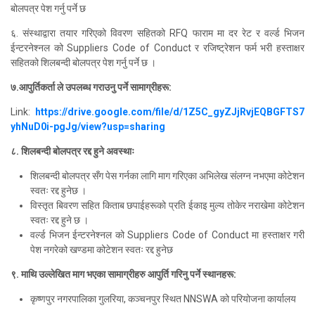
बोलपत्र पेश गर्नु पर्ने छ
६.
संस्थाद्वारा तयार गरिएको विवरण सहितको
RFQ
फाराम मा दर रेट र वर्ल्ड भिजन
ईन्टरनेश्नल को
Suppliers Code of Conduct
र रजिष्ट्रेशन फर्म भरी हस्ताक्षर
सहितको शिलबन्दी बोलपत्र पेश गर्नु पर्ने छ ।
७.आपुर्तिकर्ता ले उपलब्ध गराउनु पर्ने सामाग्रीहरू
:
Link:
https://drive.google.com/file/d/1Z5C_gyZJjRvjEQBGFTS7
yhNuD0i-pgJg/view?usp=sharing
८. शिलबन्दी बोलपत्र रद्द हुने
अवस्थाः
शिलबन्दी बोलपत्र सँग पेस गर्नका लागि माग गरिएका अभिलेख संलग्न नभएमा कोटेशन
स्वतः रद्द हुनेछ ।
विस्तृत बिवरण सहित किताब छपाईहरूको प्रति ईकाइ मुल्य तोकेर नराखेमा कोटेशन
स्वतः रद्द हुने छ ।
वर्ल्ड भिजन ईन्टरनेश्नल को
Suppliers Code of Conduct
मा हस्ताक्षर गरी
पेश नगरेको खण्डमा कोटेशन स्वतः रद्द हुनेछ
९.
माथि उल्लेखित माग भएका सामाग्रीहरु आपुर्ति गरिनु पर्ने स्थानहरू
:
कृष्णपुर नगरपालिका गुलरिया, कञ्चनपुर स्थित
NNSWA
को परियोजना कार्यालय