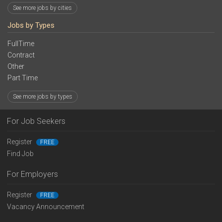
See more jobs by cities
Jobs by Types
FullTime
Contract
Other
Part Time
See more jobs by types
For Job Seekers
Register
FREE
Find Job
For Employers
Register
FREE
Vacancy Announcement