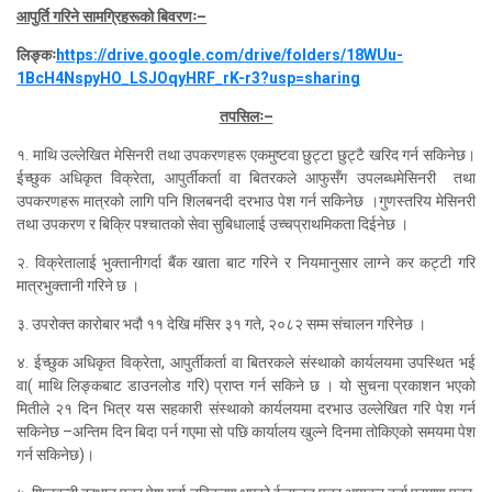
आपुर्ति गरिने सामग्रिहरूको बिवरणः–
लिङ्कः
https://drive.google.com/drive/folders/18WUu-
1BcH4NspyHO_LSJOqyHRF_rK-r3?usp=sharing
तपसिलः–
१. माथि उल्लेखित मेसिनरी तथा उपकरणहरू एकमुष्टवा छुट्टा छुट्टै खरिद गर्न सकिनेछ।
ईच्छुक अधिकृत विक्रेता, आपुर्तीकर्ता वा बितरकले आफुसँग उपलब्धमेसिनरी तथा
उपकरणहरू मात्रको लागि पनि शिलबनदी दरभाउ पेश गर्न सकिनेछ ।गुणस्तरिय मेसिनरी
तथा उपकरण र बिक्रि पश्चातको सेवा सुबिधालाई उच्चप्राथमिकता दिईनेछ ।
२. विक्रेतालाई भुक्तानीगर्दा बैंक खाता बाट गरिने र नियमानुसार लाग्ने कर कट्टी गरि
मात्रभुक्तानी गरिने छ ।
३. उपरोक्त कारोबार भदौ ११ देखि मंसिर ३१ गते, २०८२ सम्म संचालन गरिनेछ ।
४. ईच्छुक अधिकृत विक्रेता, आपुर्तीकर्ता वा बितरकले संस्थाको कार्यलयमा उपस्थित भई
वा( माथि लिङ्कबाट डाउनलोड गरि) प्राप्त गर्न सकिने छ । यो सुचना प्रकाशन भएको
मितीले २१ दिन भित्र यस सहकारी संस्थाको कार्यलयमा दरभाउ उल्लेखित गरि पेश गर्न
सकिनेछ –अन्तिम दिन बिदा पर्न गएमा सो पछि कार्यालय खुल्ने दिन
मा
तोकिएको समयमा पेश
गर्न सकिनेछ)।