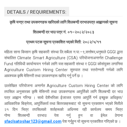
DETAILS / REQUIREMENTS:
कृषि यन्त्र तथा उपकरणह
रू
खरिदको लागि शिलबन्दी दरभाउपत्र आह्वानको सूचना
शिलबन्दी
दर
भाउ
पत्र नं. ०१–२०८२/२०८३
प्रथम पटक
सू
चना प्रकाशित भएको मिती: २०८२/५/११
महिला साना किसान कृषि सहकारी संस्था लि.सबैला न.पा.–९,सत्तोषर,धनुषाले GGGI द्धारा
संचालित Climate Smart Agriculture (CSA) परियोजनाअन्तर्गत Challenge
Fund गतिविधी कार्यान्वयन गर्नको लागि यस सहकारी संस्था र GGGI कोसंयुक्त लगानिमा
Agriculture Custom Hiring Center सुरुवात तथा स्तरोन्नती गर्नको लागि
आवश्यक कृषि मेसिनरी तथा उपकरणहरू खरिद गर्नु पर्ने छ ।
उल्लेखित परियोजना अन्तर्गत Agriculture Custom Hiring Center को लागि
तपसिल अनुसारका कृषि मेसिनरी तथा उपकरणहरू आपुर्तिको लागि
शिलबन्दी
दर भाउ
पत्र
आह्वान
गरिन्छ । साथै देशैभरिका ईजाजत प्राप्त आपुर्ति गर्न इच्छुक अधिकृत/
आधिकारिक बिक्रेता, आपुर्तिकर्ता तथा बितरकहरूबाट यो सुचना प्रकाशन भएको मितीले
२१ दिन भित्र तपसिलको शर्तहरूको अधिनमा रही कार्यलय समय भित्र
गोप्य
शिलबन्दी
दरभाउ पेश गर्नु हुन वा ईमेल ठेगाना
sfaclsatoshar123@gmail.com
पेश गर्नुहुन यो
सू
चना प्रकाशित गरिएको छ ।