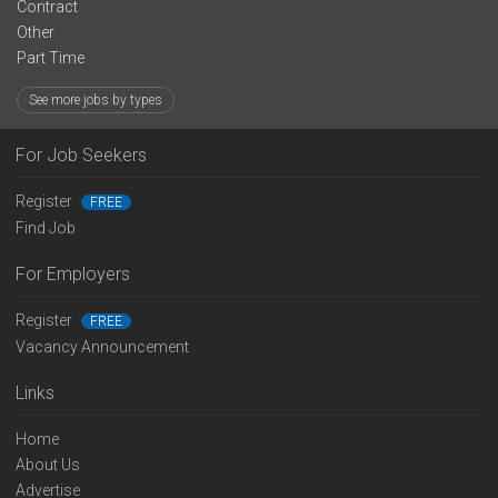
Contract
Other
Part Time
See more jobs by types
For Job Seekers
Register
FREE
Find Job
For Employers
Register
FREE
Vacancy Announcement
Links
Home
About Us
Advertise