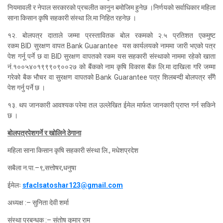
नियमावली र नेपाल सरकारको प्रचलीत कानुन बमोजिम हुनेछ ।निर्णयको सर्वाधिकार महिला
साना किसान कृषि सहकारी संस्था लि.मा निहित रहनेछ ।
१२. बोलपत्र दाताले जम्मा प्रस्तावितक बोल रकमको २.५ प्रतिशत एकमुष्ट
रकम
BID सुरक्षण वापत Bank Guarantee यस कार्यलयको नाममा जारी भएको पत्र
पेश गर्नू पर्ने छ वा BID सुरक्षण वापतको रकम यस सहकारी संस्थाको नाममा रहेको खाता
नं.१००५४०१९९९०९००२७ को बैंकको नाम कृषि विकास बैंक लि.मा दाखिला गरि जम्मा
गरेको बैक भौचर वा सुरक्षण वापतको Bank Guarantee पत्र शिलबन्दी बोलपत्र सँगै
पेश गर्नु पर्ने छ ।
१३. थप जानकारी आवश्यक परेमा तल उल्लेखित ईमेल मार्फत जानकारी प्राप्त गर्न सकिने
छ ।
बोलपत्रपेशगर्ने र खोलिने ठेगाना
महिला साना किसान कृषि सहकारी संस्था लि., मधेशप्रदेश
सबैला न.पा.–९,सत्तोषर,धनुषा
ईमेलः
sfaclsatoshar123@gmail.com
अध्यक्ष :– सुनिता देवी शर्मा
संस्था प्रबन्धक :– संतोष कुमार राम