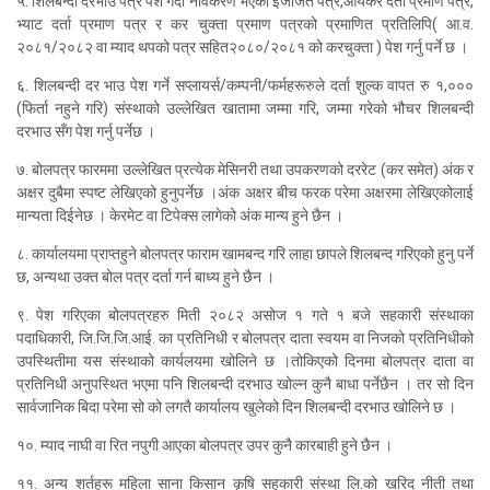
५. शिलबन्दी दर
भाउ
पत्र पेश गर्दा नविकरण भएको ईजाजत पत्र,आयकर दर्ता प्रमाण पत्र,
भ्याट दर्ता प्रमाण पत्र र कर चुक्ता प्रमाण पत्रको प्रमाणित प्रतिलिपि( आ.व.
२०८१/२०८२ वा म्याद थपको पत्र सहित२०८०/२०८१ को करचुक्ता ) पेश गर्नु पर्ने छ ।
६. शिलबन्दी दर
भाउ
पेश गर्ने सप्लायर्स/कम्पनी/फर्मह
रू
रुले दर्ता शुल्क वापत रु १,०००
(फिर्ता नहुने गरि) संस्थाको उल्लेखित खातामा जम्मा गरि, जम्मा गरेको भौचर शिलबन्दी
दरभाउ सँग पेश गर्नु पर्नेछ ।
७. बोलपत्र फारममा उल्लेखित प्रत्येक मेसिनरी तथा उपकरणको दररेट (कर समेत) अंक र
अक्षर दुबैमा स्पष्ट लेखिएको हुनुपर्नेछ ।अंक अक्षर बीच फरक परेमा अक्षरमा लेखिएकोलाई
मान्यता दिईनेछ । केरमेट वा टिपेक्स लागेको अंक मान्य हुने छैन ।
८. कार्यालयमा प्राप्तहुने बोलपत्र फाराम खामबन्द गरि लाहा छापले शिलबन्द गरिएको हुनु पर्ने
छ, अन्यथा उक्त बोल पत्र दर्ता गर्न बाध्य हुने छैन ।
९. पेश गरिएका बोलपत्रहरु मिती २०८२ असोज १ गते १ बजे सहकारी संस्थाका
पदाधिकारी, जि.जि.जि.आई. का प्रतिनिधी र बोलपत्र दाता स्वयम वा निजको प्रतिनिधीको
उपस्थितीमा यस संस्थाको कार्यलयमा खोलिने छ ।तोकिएको दिनमा बोलपत्र दाता वा
प्रतिनिधी अनुपस्थित भएमा पनि शिलबन्दी दर
भाउ
खोल्न कुनै बाधा पर्नेछैन । तर सो दिन
सार्वजानिक बिदा परेमा सो को लगतै कार्यालय खुलेको दिन
शिलबन्दी
दर
भाउ
खोलिने छ ।
१०. म्याद नाघी वा रित नपुगी आएका बोलपत्र उपर कुनै कारबाही हुने छैन ।
११. अन्य शर्तहरू महिला साना किसान कृषि सहकारी संस्था लि.को खरिद नीती तथा